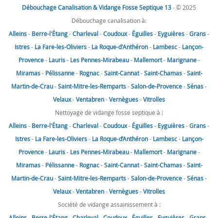
Débouchage Canalisation & Vidange Fosse Septique 13
- © 2025
Débouchage canalisation à:
Alleins
-
Berre-l'Étang
-
Charleval
-
Coudoux
-
Éguilles
-
Eyguières
-
Grans
-
Istres
-
La Fare-les-Oliviers
-
La Roque-d'Anthéron
-
Lambesc
-
Lançon-
Provence
-
Lauris
-
Les Pennes-Mirabeau
-
Mallemort
-
Marignane
-
Miramas
-
Pélissanne
-
Rognac
-
Saint-Cannat
-
Saint-Chamas
-
Saint-
Martin-de-Crau
-
Saint-Mitre-les-Remparts
-
Salon-de-Provence
-
Sénas
-
Velaux
-
Ventabren
-
Vernègues
-
Vitrolles
Nettoyage de vidange fosse septique à :
Alleins
-
Berre-l'Étang
-
Charleval
-
Coudoux
-
Éguilles
-
Eyguières
-
Grans
-
Istres
-
La Fare-les-Oliviers
-
La Roque-d’Anthéron
-
Lambesc
-
Lançon-
Provence
-
Lauris
-
Les Pennes-Mirabeau
-
Mallemort
-
Marignane
-
Miramas
-
Pélissanne
-
Rognac
-
Saint-Cannat
-
Saint-Chamas
-
Saint-
Martin-de-Crau
-
Saint-Mitre-les-Remparts
-
Salon-de-Provence
-
Sénas
-
Velaux
-
Ventabren
-
Vernègues
-
Vitrolles
Société de vidange assainissement à :
Alleins
-
Berre-l'Étang
-
Charleval
-
Coudoux
-
Éguilles
-
Eyguières
-
Grans
-