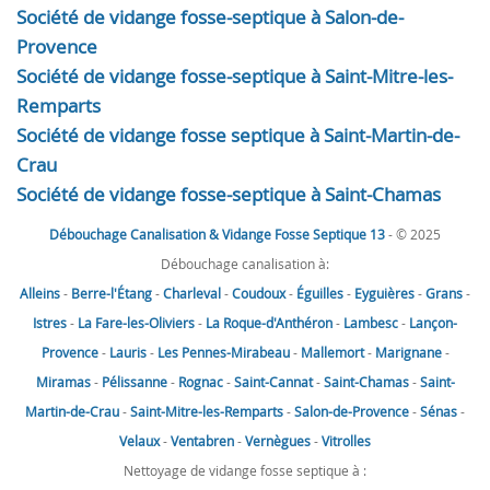
Société de vidange fosse-septique à Salon-de-
Provence
Société de vidange fosse-septique à Saint-Mitre-les-
Remparts
Société de vidange fosse septique à Saint-Martin-de-
Crau
Société de vidange fosse-septique à Saint-Chamas
Débouchage Canalisation & Vidange Fosse Septique 13
- © 2025
Débouchage canalisation à:
Alleins
-
Berre-l'Étang
-
Charleval
-
Coudoux
-
Éguilles
-
Eyguières
-
Grans
-
Istres
-
La Fare-les-Oliviers
-
La Roque-d'Anthéron
-
Lambesc
-
Lançon-
Provence
-
Lauris
-
Les Pennes-Mirabeau
-
Mallemort
-
Marignane
-
Miramas
-
Pélissanne
-
Rognac
-
Saint-Cannat
-
Saint-Chamas
-
Saint-
Martin-de-Crau
-
Saint-Mitre-les-Remparts
-
Salon-de-Provence
-
Sénas
-
Velaux
-
Ventabren
-
Vernègues
-
Vitrolles
Nettoyage de vidange fosse septique à :