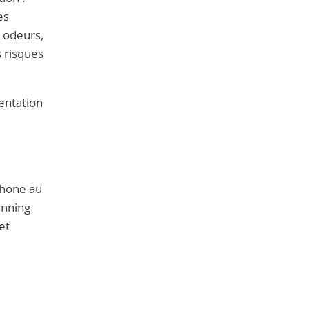
es
s odeurs,
 risques
entation
phone au
anning
et