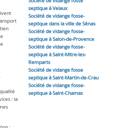
Société de vidange fosse
septique à Velaux
uivent
Société de vidange fosse-
ransport
septique dans la ville de Sénas
tien
Société de vidange fosse-
ne
septique à Salon-de-Provence
te
Société de vidange fosse-
septique à Saint-Mitre-les-
Remparts
Société de vidange fosse
,
septique à Saint-Martin-de-Crau
Société de vidange fosse-
qualité
septique à Saint-Chamas
ices : la
èmes
ion :