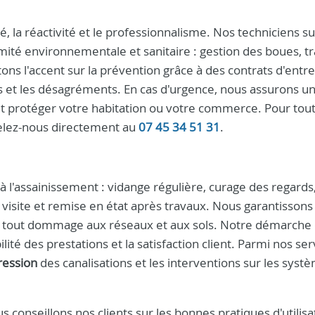
té, la réactivité et le professionnalisme. Nos techniciens s
mité environnementale et sanitaire : gestion des boues, t
ns l'accent sur la prévention grâce à des contrats d'entre
s et les désagréments. En cas d'urgence, nous assurons u
 et protéger votre habitation ou votre commerce. Pour tou
elez-nous directement au
07 45 34 51 31
.
à l'assainissement : vidange régulière, curage des regards
isite et remise en état après travaux. Nous garantissons
ter tout dommage aux réseaux et aux sols. Notre démarche 
ité des prestations et la satisfaction client. Parmi nos serv
ression
des canalisations et les interventions sur les syst
onseillons nos clients sur les bonnes pratiques d'utilisat