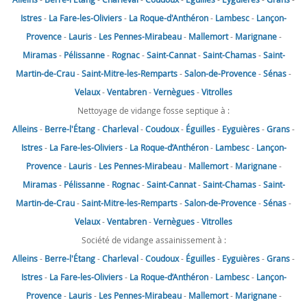
Istres
-
La Fare-les-Oliviers
-
La Roque-d'Anthéron
-
Lambesc
-
Lançon-
Provence
-
Lauris
-
Les Pennes-Mirabeau
-
Mallemort
-
Marignane
-
Miramas
-
Pélissanne
-
Rognac
-
Saint-Cannat
-
Saint-Chamas
-
Saint-
Martin-de-Crau
-
Saint-Mitre-les-Remparts
-
Salon-de-Provence
-
Sénas
-
Velaux
-
Ventabren
-
Vernègues
-
Vitrolles
Nettoyage de vidange fosse septique à :
Alleins
-
Berre-l'Étang
-
Charleval
-
Coudoux
-
Éguilles
-
Eyguières
-
Grans
-
Istres
-
La Fare-les-Oliviers
-
La Roque-d’Anthéron
-
Lambesc
-
Lançon-
Provence
-
Lauris
-
Les Pennes-Mirabeau
-
Mallemort
-
Marignane
-
Miramas
-
Pélissanne
-
Rognac
-
Saint-Cannat
-
Saint-Chamas
-
Saint-
Martin-de-Crau
-
Saint-Mitre-les-Remparts
-
Salon-de-Provence
-
Sénas
-
Velaux
-
Ventabren
-
Vernègues
-
Vitrolles
Société de vidange assainissement à :
Alleins
-
Berre-l'Étang
-
Charleval
-
Coudoux
-
Éguilles
-
Eyguières
-
Grans
-
Istres
-
La Fare-les-Oliviers
-
La Roque-d’Anthéron
-
Lambesc
-
Lançon-
Provence
-
Lauris
-
Les Pennes-Mirabeau
-
Mallemort
-
Marignane
-