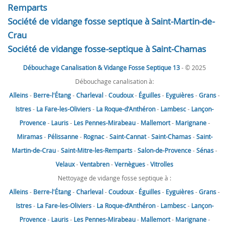
Remparts
Société de vidange fosse septique à Saint-Martin-de-
Crau
Société de vidange fosse-septique à Saint-Chamas
Débouchage Canalisation & Vidange Fosse Septique 13
- © 2025
Débouchage canalisation à:
Alleins
-
Berre-l'Étang
-
Charleval
-
Coudoux
-
Éguilles
-
Eyguières
-
Grans
-
Istres
-
La Fare-les-Oliviers
-
La Roque-d'Anthéron
-
Lambesc
-
Lançon-
Provence
-
Lauris
-
Les Pennes-Mirabeau
-
Mallemort
-
Marignane
-
Miramas
-
Pélissanne
-
Rognac
-
Saint-Cannat
-
Saint-Chamas
-
Saint-
Martin-de-Crau
-
Saint-Mitre-les-Remparts
-
Salon-de-Provence
-
Sénas
-
Velaux
-
Ventabren
-
Vernègues
-
Vitrolles
Nettoyage de vidange fosse septique à :
Alleins
-
Berre-l'Étang
-
Charleval
-
Coudoux
-
Éguilles
-
Eyguières
-
Grans
-
Istres
-
La Fare-les-Oliviers
-
La Roque-d’Anthéron
-
Lambesc
-
Lançon-
Provence
-
Lauris
-
Les Pennes-Mirabeau
-
Mallemort
-
Marignane
-