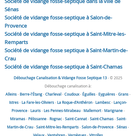
Société de vidange fosse-septique dans la ville de
Sénas
Société de vidange fosse-septique à Salon-de-
Provence
Société de vidange fosse-septique à Saint-Mitre-les-
Remparts
Société de vidange fosse septique à Saint-Martin-de-
Crau
Société de vidange fosse-septique à Saint-Chamas
Débouchage Canalisation & Vidange Fosse Septique 13
- © 2025
Débouchage canalisation à:
Alleins
-
Berre-l'Étang
-
Charleval
-
Coudoux
-
Éguilles
-
Eyguières
-
Grans
-
Istres
-
La Fare-les-Oliviers
-
La Roque-d'Anthéron
-
Lambesc
-
Lançon-
Provence
-
Lauris
-
Les Pennes-Mirabeau
-
Mallemort
-
Marignane
-
Miramas
-
Pélissanne
-
Rognac
-
Saint-Cannat
-
Saint-Chamas
-
Saint-
Martin-de-Crau
-
Saint-Mitre-les-Remparts
-
Salon-de-Provence
-
Sénas
-
Velaux
-
Ventabren
-
Vernègues
-
Vitrolles