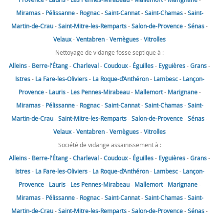
Miramas
-
Pélissanne
-
Rognac
-
Saint-Cannat
-
Saint-Chamas
-
Saint-
Martin-de-Crau
-
Saint-Mitre-les-Remparts
-
Salon-de-Provence
-
Sénas
-
Velaux
-
Ventabren
-
Vernègues
-
Vitrolles
Nettoyage de vidange fosse septique à :
Alleins
-
Berre-l'Étang
-
Charleval
-
Coudoux
-
Éguilles
-
Eyguières
-
Grans
-
Istres
-
La Fare-les-Oliviers
-
La Roque-d’Anthéron
-
Lambesc
-
Lançon-
Provence
-
Lauris
-
Les Pennes-Mirabeau
-
Mallemort
-
Marignane
-
Miramas
-
Pélissanne
-
Rognac
-
Saint-Cannat
-
Saint-Chamas
-
Saint-
Martin-de-Crau
-
Saint-Mitre-les-Remparts
-
Salon-de-Provence
-
Sénas
-
Velaux
-
Ventabren
-
Vernègues
-
Vitrolles
Société de vidange assainissement à :
Alleins
-
Berre-l'Étang
-
Charleval
-
Coudoux
-
Éguilles
-
Eyguières
-
Grans
-
Istres
-
La Fare-les-Oliviers
-
La Roque-d’Anthéron
-
Lambesc
-
Lançon-
Provence
-
Lauris
-
Les Pennes-Mirabeau
-
Mallemort
-
Marignane
-
Miramas
-
Pélissanne
-
Rognac
-
Saint-Cannat
-
Saint-Chamas
-
Saint-
Martin-de-Crau
-
Saint-Mitre-les-Remparts
-
Salon-de-Provence
-
Sénas
-