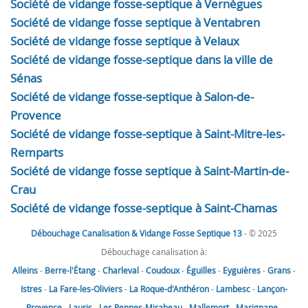
Société de vidange fosse-septique à Vernègues
Société de vidange fosse septique à Ventabren
Société de vidange fosse septique à Velaux
Société de vidange fosse-septique dans la ville de
Sénas
Société de vidange fosse-septique à Salon-de-
Provence
Société de vidange fosse-septique à Saint-Mitre-les-
Remparts
Société de vidange fosse septique à Saint-Martin-de-
Crau
Société de vidange fosse-septique à Saint-Chamas
Débouchage Canalisation & Vidange Fosse Septique 13
- © 2025
Débouchage canalisation à:
Alleins
-
Berre-l'Étang
-
Charleval
-
Coudoux
-
Éguilles
-
Eyguières
-
Grans
-
Istres
-
La Fare-les-Oliviers
-
La Roque-d'Anthéron
-
Lambesc
-
Lançon-
Provence
-
Lauris
-
Les Pennes-Mirabeau
-
Mallemort
-
Marignane
-