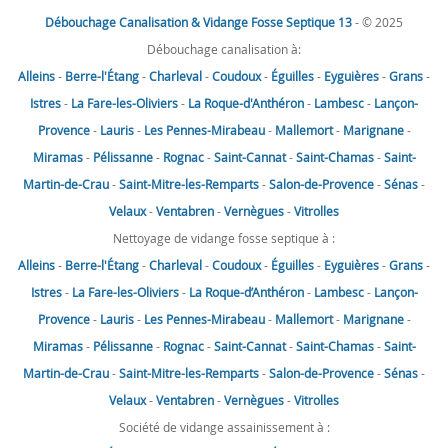
Débouchage Canalisation & Vidange Fosse Septique 13
- © 2025
Débouchage canalisation à:
Alleins
-
Berre-l'Étang
-
Charleval
-
Coudoux
-
Éguilles
-
Eyguières
-
Grans
-
Istres
-
La Fare-les-Oliviers
-
La Roque-d'Anthéron
-
Lambesc
-
Lançon-
Provence
-
Lauris
-
Les Pennes-Mirabeau
-
Mallemort
-
Marignane
-
Miramas
-
Pélissanne
-
Rognac
-
Saint-Cannat
-
Saint-Chamas
-
Saint-
Martin-de-Crau
-
Saint-Mitre-les-Remparts
-
Salon-de-Provence
-
Sénas
-
Velaux
-
Ventabren
-
Vernègues
-
Vitrolles
Nettoyage de vidange fosse septique à :
Alleins
-
Berre-l'Étang
-
Charleval
-
Coudoux
-
Éguilles
-
Eyguières
-
Grans
-
Istres
-
La Fare-les-Oliviers
-
La Roque-d’Anthéron
-
Lambesc
-
Lançon-
Provence
-
Lauris
-
Les Pennes-Mirabeau
-
Mallemort
-
Marignane
-
Miramas
-
Pélissanne
-
Rognac
-
Saint-Cannat
-
Saint-Chamas
-
Saint-
Martin-de-Crau
-
Saint-Mitre-les-Remparts
-
Salon-de-Provence
-
Sénas
-
Velaux
-
Ventabren
-
Vernègues
-
Vitrolles
Société de vidange assainissement à :