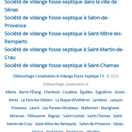
Société de vidange fosse-septique dans la ville de
Sénas
Société de vidange fosse-septique à Salon-de-
Provence
Société de vidange fosse-septique à Saint-Mitre-les-
Remparts
Société de vidange fosse septique à Saint-Martin-de-
Crau
Société de vidange fosse-septique à Saint-Chamas
Débouchage Canalisation & Vidange Fosse Septique 13
- © 2025
Débouchage canalisation à:
Alleins
-
Berre-l'Étang
-
Charleval
-
Coudoux
-
Éguilles
-
Eyguières
-
Grans
-
Istres
-
La Fare-les-Oliviers
-
La Roque-d'Anthéron
-
Lambesc
-
Lançon-
Provence
-
Lauris
-
Les Pennes-Mirabeau
-
Mallemort
-
Marignane
-
Miramas
-
Pélissanne
-
Rognac
-
Saint-Cannat
-
Saint-Chamas
-
Saint-
Martin-de-Crau
-
Saint-Mitre-les-Remparts
-
Salon-de-Provence
-
Sénas
-
Velaux
-
Ventabren
-
Vernègues
-
Vitrolles