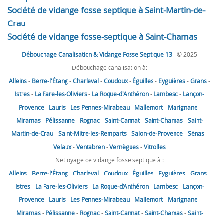
Société de vidange fosse septique à Saint-Martin-de-
Crau
Société de vidange fosse-septique à Saint-Chamas
Débouchage Canalisation & Vidange Fosse Septique 13
- © 2025
Débouchage canalisation à:
Alleins
-
Berre-l'Étang
-
Charleval
-
Coudoux
-
Éguilles
-
Eyguières
-
Grans
-
Istres
-
La Fare-les-Oliviers
-
La Roque-d'Anthéron
-
Lambesc
-
Lançon-
Provence
-
Lauris
-
Les Pennes-Mirabeau
-
Mallemort
-
Marignane
-
Miramas
-
Pélissanne
-
Rognac
-
Saint-Cannat
-
Saint-Chamas
-
Saint-
Martin-de-Crau
-
Saint-Mitre-les-Remparts
-
Salon-de-Provence
-
Sénas
-
Velaux
-
Ventabren
-
Vernègues
-
Vitrolles
Nettoyage de vidange fosse septique à :
Alleins
-
Berre-l'Étang
-
Charleval
-
Coudoux
-
Éguilles
-
Eyguières
-
Grans
-
Istres
-
La Fare-les-Oliviers
-
La Roque-d’Anthéron
-
Lambesc
-
Lançon-
Provence
-
Lauris
-
Les Pennes-Mirabeau
-
Mallemort
-
Marignane
-
Miramas
-
Pélissanne
-
Rognac
-
Saint-Cannat
-
Saint-Chamas
-
Saint-