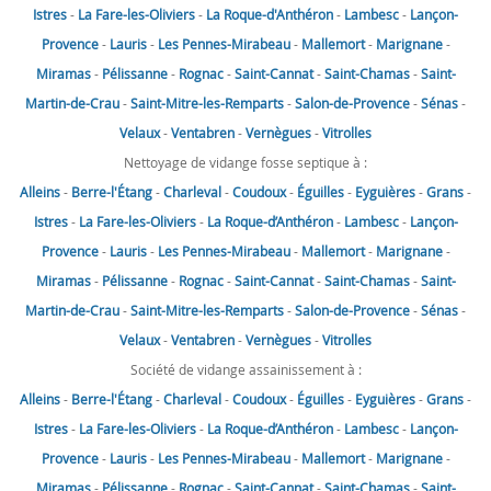
Istres
-
La Fare-les-Oliviers
-
La Roque-d'Anthéron
-
Lambesc
-
Lançon-
Provence
-
Lauris
-
Les Pennes-Mirabeau
-
Mallemort
-
Marignane
-
Miramas
-
Pélissanne
-
Rognac
-
Saint-Cannat
-
Saint-Chamas
-
Saint-
Martin-de-Crau
-
Saint-Mitre-les-Remparts
-
Salon-de-Provence
-
Sénas
-
Velaux
-
Ventabren
-
Vernègues
-
Vitrolles
Nettoyage de vidange fosse septique à :
Alleins
-
Berre-l'Étang
-
Charleval
-
Coudoux
-
Éguilles
-
Eyguières
-
Grans
-
Istres
-
La Fare-les-Oliviers
-
La Roque-d’Anthéron
-
Lambesc
-
Lançon-
Provence
-
Lauris
-
Les Pennes-Mirabeau
-
Mallemort
-
Marignane
-
Miramas
-
Pélissanne
-
Rognac
-
Saint-Cannat
-
Saint-Chamas
-
Saint-
Martin-de-Crau
-
Saint-Mitre-les-Remparts
-
Salon-de-Provence
-
Sénas
-
Velaux
-
Ventabren
-
Vernègues
-
Vitrolles
Société de vidange assainissement à :
Alleins
-
Berre-l'Étang
-
Charleval
-
Coudoux
-
Éguilles
-
Eyguières
-
Grans
-
Istres
-
La Fare-les-Oliviers
-
La Roque-d’Anthéron
-
Lambesc
-
Lançon-
Provence
-
Lauris
-
Les Pennes-Mirabeau
-
Mallemort
-
Marignane
-
Miramas
-
Pélissanne
-
Rognac
-
Saint-Cannat
-
Saint-Chamas
-
Saint-