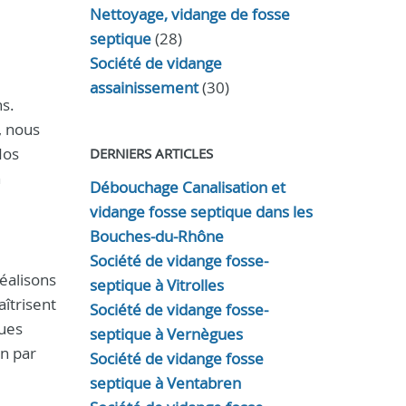
Nettoyage, vidange de fosse
septique
(28)
Société de vidange
assainissement
(30)
ns.
, nous
Nos
DERNIERS ARTICLES
n
Débouchage Canalisation et
vidange fosse septique dans les
Bouches-du-Rhône
Société de vidange fosse-
éalisons
septique à Vitrolles
aîtrisent
Société de vidange fosse-
oues
septique à Vernègues
on par
Société de vidange fosse
septique à Ventabren