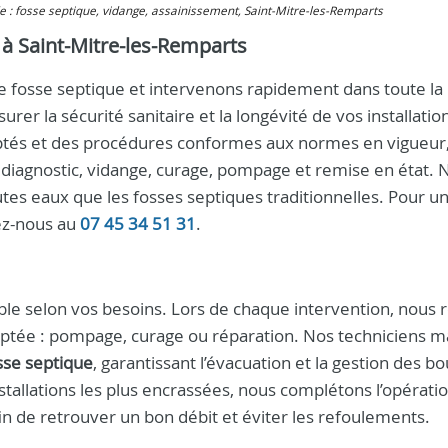
de : fosse septique, vidange, assainissement, Saint-Mitre-les-Remparts
 à Saint-Mitre-les-Remparts
fosse septique et intervenons rapidement dans toute la
r la sécurité sanitaire et la longévité de vos installatio
ptés et des procédures conformes aux normes en vigueur
diagnostic, vidange, curage, pompage et remise en état. 
utes eaux que les fosses septiques traditionnelles. Pour u
ez-nous au
07 45 34 51 31
.
e selon vos besoins. Lors de chaque intervention, nous r
adaptée : pompage, curage ou réparation. Nos techniciens m
sse septique
, garantissant l’évacuation et la gestion des b
stallations les plus encrassées, nous complétons l’opérati
in de retrouver un bon débit et éviter les refoulements.