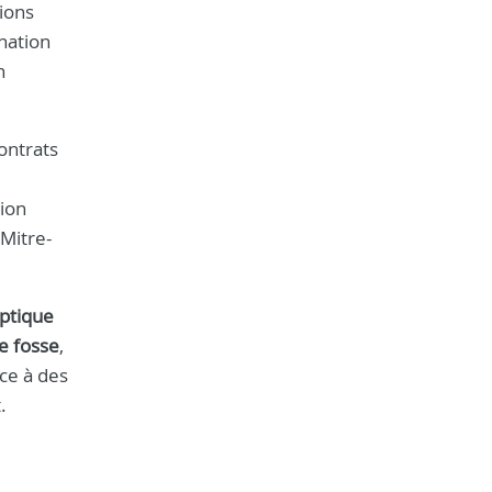
ions
nation
n
ontrats
tion
Mitre-
eptique
e fosse
,
ce à des
.