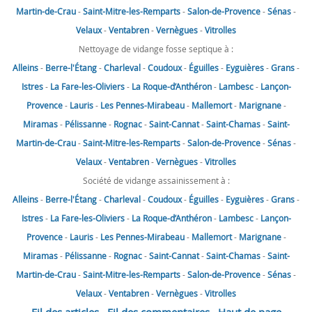
Martin-de-Crau
-
Saint-Mitre-les-Remparts
-
Salon-de-Provence
-
Sénas
-
Velaux
-
Ventabren
-
Vernègues
-
Vitrolles
Nettoyage de vidange fosse septique à :
Alleins
-
Berre-l'Étang
-
Charleval
-
Coudoux
-
Éguilles
-
Eyguières
-
Grans
-
Istres
-
La Fare-les-Oliviers
-
La Roque-d’Anthéron
-
Lambesc
-
Lançon-
Provence
-
Lauris
-
Les Pennes-Mirabeau
-
Mallemort
-
Marignane
-
Miramas
-
Pélissanne
-
Rognac
-
Saint-Cannat
-
Saint-Chamas
-
Saint-
Martin-de-Crau
-
Saint-Mitre-les-Remparts
-
Salon-de-Provence
-
Sénas
-
Velaux
-
Ventabren
-
Vernègues
-
Vitrolles
Société de vidange assainissement à :
Alleins
-
Berre-l'Étang
-
Charleval
-
Coudoux
-
Éguilles
-
Eyguières
-
Grans
-
Istres
-
La Fare-les-Oliviers
-
La Roque-d’Anthéron
-
Lambesc
-
Lançon-
Provence
-
Lauris
-
Les Pennes-Mirabeau
-
Mallemort
-
Marignane
-
Miramas
-
Pélissanne
-
Rognac
-
Saint-Cannat
-
Saint-Chamas
-
Saint-
Martin-de-Crau
-
Saint-Mitre-les-Remparts
-
Salon-de-Provence
-
Sénas
-
Velaux
-
Ventabren
-
Vernègues
-
Vitrolles