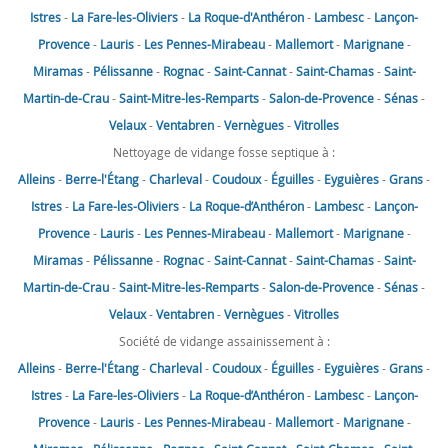
Istres
-
La Fare-les-Oliviers
-
La Roque-d'Anthéron
-
Lambesc
-
Lançon-
Provence
-
Lauris
-
Les Pennes-Mirabeau
-
Mallemort
-
Marignane
-
Miramas
-
Pélissanne
-
Rognac
-
Saint-Cannat
-
Saint-Chamas
-
Saint-
Martin-de-Crau
-
Saint-Mitre-les-Remparts
-
Salon-de-Provence
-
Sénas
-
Velaux
-
Ventabren
-
Vernègues
-
Vitrolles
Nettoyage de vidange fosse septique à :
Alleins
-
Berre-l'Étang
-
Charleval
-
Coudoux
-
Éguilles
-
Eyguières
-
Grans
-
Istres
-
La Fare-les-Oliviers
-
La Roque-d’Anthéron
-
Lambesc
-
Lançon-
Provence
-
Lauris
-
Les Pennes-Mirabeau
-
Mallemort
-
Marignane
-
Miramas
-
Pélissanne
-
Rognac
-
Saint-Cannat
-
Saint-Chamas
-
Saint-
Martin-de-Crau
-
Saint-Mitre-les-Remparts
-
Salon-de-Provence
-
Sénas
-
Velaux
-
Ventabren
-
Vernègues
-
Vitrolles
Société de vidange assainissement à :
Alleins
-
Berre-l'Étang
-
Charleval
-
Coudoux
-
Éguilles
-
Eyguières
-
Grans
-
Istres
-
La Fare-les-Oliviers
-
La Roque-d’Anthéron
-
Lambesc
-
Lançon-
Provence
-
Lauris
-
Les Pennes-Mirabeau
-
Mallemort
-
Marignane
-