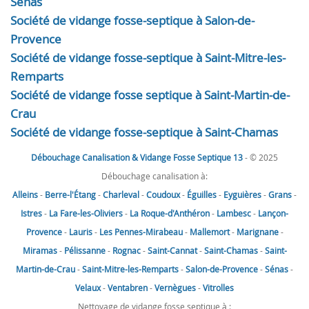
Sénas
Société de vidange fosse-septique à Salon-de-
Provence
Société de vidange fosse-septique à Saint-Mitre-les-
Remparts
Société de vidange fosse septique à Saint-Martin-de-
Crau
Société de vidange fosse-septique à Saint-Chamas
Débouchage Canalisation & Vidange Fosse Septique 13
- © 2025
Débouchage canalisation à:
Alleins
-
Berre-l'Étang
-
Charleval
-
Coudoux
-
Éguilles
-
Eyguières
-
Grans
-
Istres
-
La Fare-les-Oliviers
-
La Roque-d'Anthéron
-
Lambesc
-
Lançon-
Provence
-
Lauris
-
Les Pennes-Mirabeau
-
Mallemort
-
Marignane
-
Miramas
-
Pélissanne
-
Rognac
-
Saint-Cannat
-
Saint-Chamas
-
Saint-
Martin-de-Crau
-
Saint-Mitre-les-Remparts
-
Salon-de-Provence
-
Sénas
-
Velaux
-
Ventabren
-
Vernègues
-
Vitrolles
Nettoyage de vidange fosse septique à :