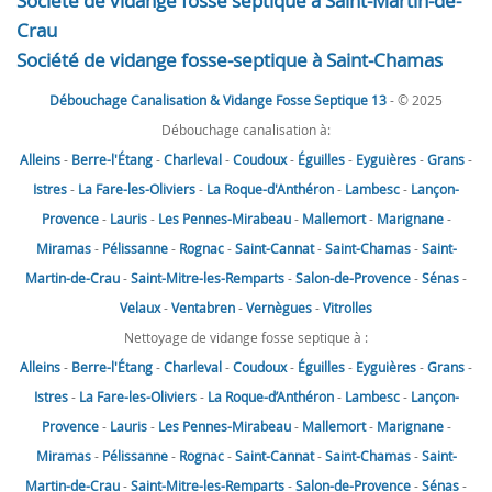
Société de vidange fosse septique à Saint-Martin-de-
Crau
Société de vidange fosse-septique à Saint-Chamas
Débouchage Canalisation & Vidange Fosse Septique 13
- © 2025
Débouchage canalisation à:
Alleins
-
Berre-l'Étang
-
Charleval
-
Coudoux
-
Éguilles
-
Eyguières
-
Grans
-
Istres
-
La Fare-les-Oliviers
-
La Roque-d'Anthéron
-
Lambesc
-
Lançon-
Provence
-
Lauris
-
Les Pennes-Mirabeau
-
Mallemort
-
Marignane
-
Miramas
-
Pélissanne
-
Rognac
-
Saint-Cannat
-
Saint-Chamas
-
Saint-
Martin-de-Crau
-
Saint-Mitre-les-Remparts
-
Salon-de-Provence
-
Sénas
-
Velaux
-
Ventabren
-
Vernègues
-
Vitrolles
Nettoyage de vidange fosse septique à :
Alleins
-
Berre-l'Étang
-
Charleval
-
Coudoux
-
Éguilles
-
Eyguières
-
Grans
-
Istres
-
La Fare-les-Oliviers
-
La Roque-d’Anthéron
-
Lambesc
-
Lançon-
Provence
-
Lauris
-
Les Pennes-Mirabeau
-
Mallemort
-
Marignane
-
Miramas
-
Pélissanne
-
Rognac
-
Saint-Cannat
-
Saint-Chamas
-
Saint-
Martin-de-Crau
-
Saint-Mitre-les-Remparts
-
Salon-de-Provence
-
Sénas
-